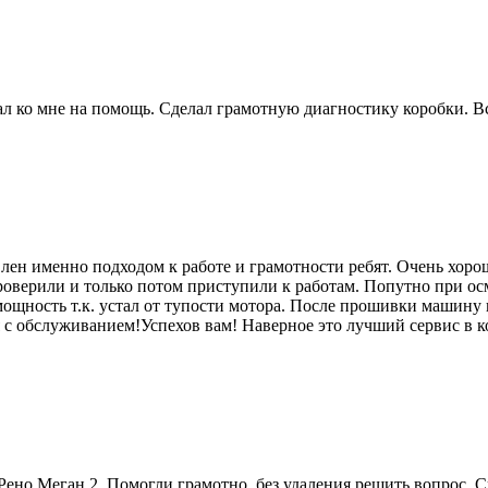
 ко мне на помощь. Сделал грамотную диагностику коробки. Вс
лен именно подходом к работе и грамотности ребят. Очень хоро
роверили и только потом приступили к работам. Попутно при ос
мощность т.к. устал от тупости мотора. После прошивки машину п
я с обслуживанием!Успехов вам! Наверное это лучший сервис в к
ено Меган 2. Помогли грамотно, без удаления решить вопрос. 