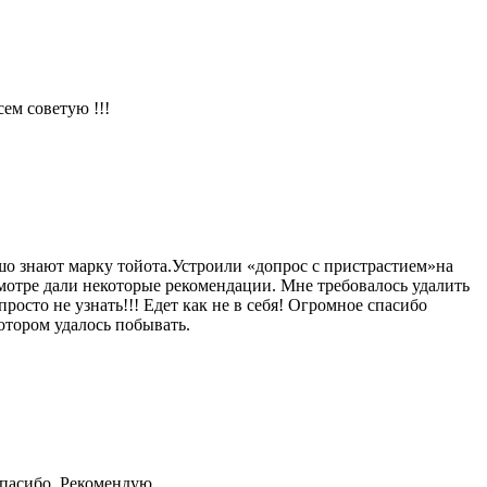
ем советую !!!
шо знают марку тойота.Устроили «допрос с пристрастием»на
мотре дали некоторые рекомендации. Мне требовалось удалить
росто не узнать!!! Едет как не в себя! Огромное спасибо
отором удалось побывать.
Спасибо. Рекомендую.