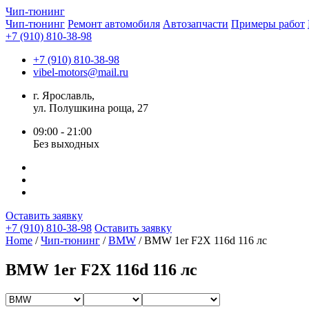
Чип-
тюнинг
Чип-тюнинг
Ремонт автомобиля
Автозапчасти
Примеры работ
+7 (910) 810-38-98
+7 (910) 810-38-98
vibel-motors@mail.ru
г. Ярославль,
ул. Полушкина роща, 27
09:00 - 21:00
Без выходных
Оставить заявку
+7 (910) 810-38-98
Оставить заявку
Home
/
Чип-тюнинг
/
BMW
/ BMW 1er F2X 116d 116 лс
BMW 1er F2X 116d 116 лс