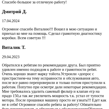
Спасибо большое за отличную работу!
Дмитрий Д.
17.04.2024
Огромное спасибо Виталию!!! Вошел в мою ситуацию и
приехал ко мне на помощь. Сделал грамотную диагностику
коробки. Всем советую !!!
Виталик Т.
29.04.2023
Обратился к ребятам по рекомендации друга. Был приятно
удивлен именно подходом к работе и грамотности ребят.
Очень хорошо знают марку тойота.Устроили «допрос с
пристрастием»на тему исправности и обслуживания авто,
после все равно перепроверили и только потом приступили к
работам. Попутно при осмотре дали некоторые рекомендации.
Мне требовалось удалить сажевый фильтр и клапан егр на
прадо 150,а так же увеличить мощность т.к. устал от тупости
мотора. После прошивки машину просто не узнать!!! Едет как
не в себя! Огромное спасибо ребята за работу! Обязательно
буду рекомендовать и обращаться с обслуживанием!Успехов