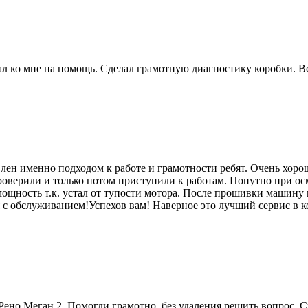
 ко мне на помощь. Сделал грамотную диагностику коробки. Вс
лен именно подходом к работе и грамотности ребят. Очень хоро
роверили и только потом приступили к работам. Попутно при ос
мощность т.к. устал от тупости мотора. После прошивки машину п
я с обслуживанием!Успехов вам! Наверное это лучший сервис в к
ено Меган 2. Помогли грамотно, без удаления решить вопрос. 