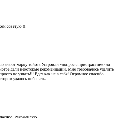
ем советую !!!
шо знают марку тойота.Устроили «допрос с пристрастием»на
мотре дали некоторые рекомендации. Мне требовалось удалить
росто не узнать!!! Едет как не в себя! Огромное спасибо
отором удалось побывать.
Спасибо. Рекомендую.